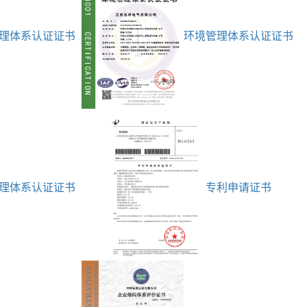
理体系认证证书
环境管理体系认证证书
理体系认证证书
专利申请证书