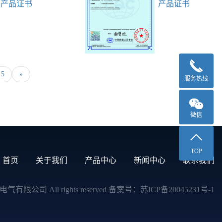
产品证书
产品证书
5
»
服务热线
微信
TOP
首页
关于我们
产品中心
新闻中心
联系我们
电气有限公司 All rights reserved 备案号：
苏ICP备20045231号-1