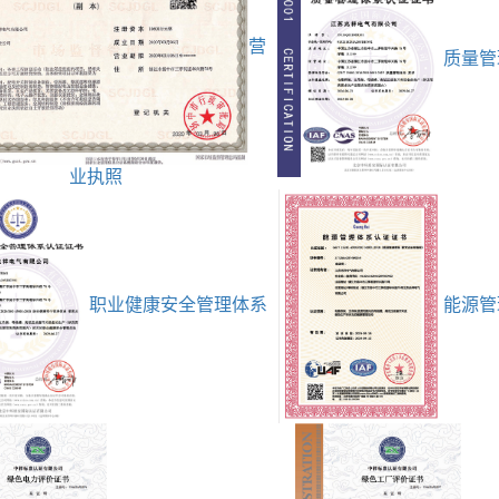
营
质量管
业执照
职业健康安全管理体系
能源管