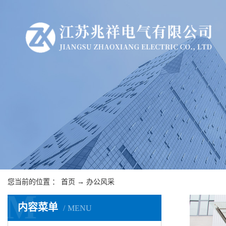
您当前的位置 ：
首页
→
办公风采
M
内容菜单
MENU