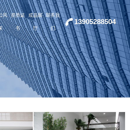
公风
资质证
成品展
联系我
13905288504
采
书
厅
们