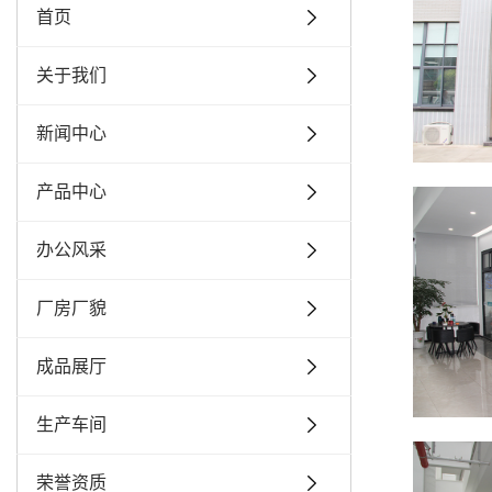
首页
关于我们
新闻中心
产品中心
办公风采
厂房厂貌
成品展厅
生产车间
荣誉资质