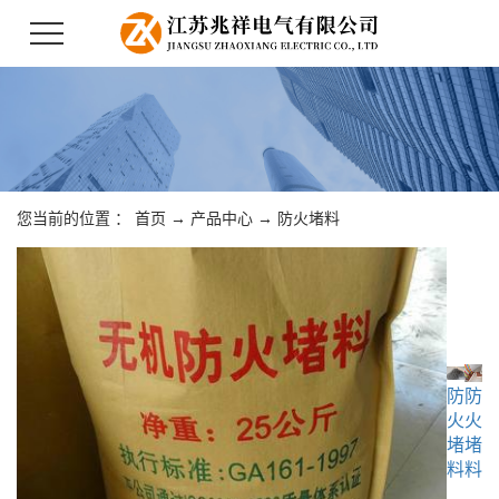
您当前的位置 ：
首页
→
产品中心
→
防火堵料
防
防
火
火
堵
堵
料
料